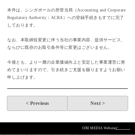
本件は、シンガポールの所管当局（Accounting and Corporate
Regulatory Authority：ACRA）への登録手続きもすでに完了
Home
しております。
新着情報
なお、本取締役変更に伴う当社の事業内容、提供サービス、
ならびに既存のお取引条件等に変更はございません。
グループ概要
今後とも、より一層の企業価値向上と安定した事業運営に努
当社について
めてまいりますので、引き続きご支援を賜りますようお願い
申し上げます。
CSR活動
採用情報
< Previous
Next >
お問い合わせ
OBI MEDIA Website