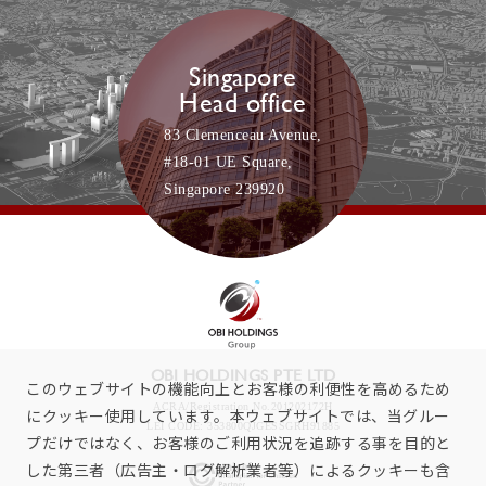
Singapore
Head office
83 Clemenceau Avenue,
#18-01 UE Square,
Singapore 239920
OBI HOLDINGS PTE LTD
このウェブサイトの機能向上とお客様の利便性を高めるため
ACRA/Registration No.201202172H
にクッキー使用しています。本ウェブサイトでは、当グルー
LEI CODE: 353800QJGESSGRH91885
プだけではなく、お客様のご利用状況を追跡する事を目的と
した第三者（広告主・ログ解析業者等）によるクッキーも含