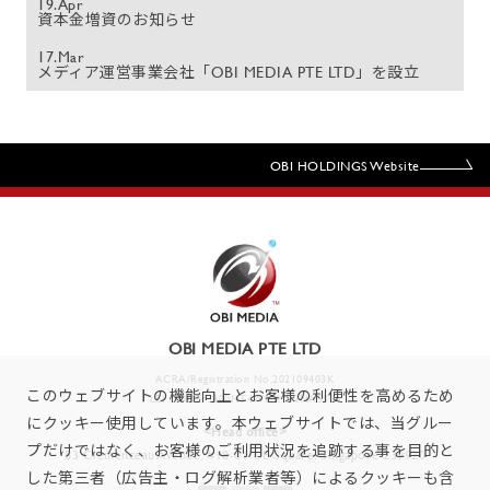
19.Apr
資本金増資のお知らせ
17.Mar
メディア運営事業会社「OBI MEDIA PTE LTD」を設立
OBI HOLDINGS Website
OBI MEDIA PTE LTD
ACRA/Registration No.202109403K
このウェブサイトの機能向上とお客様の利便性を高めるため
LEI CODE: 3800NT4WNKGNNA5S04
にクッキー使用しています。本ウェブサイトでは、当グルー
<Head office>
プだけではなく、お客様のご利用状況を追跡する事を目的と
83 Clemenceau Avenue, #18-01 UE Square, Singapore 239920
した第三者（広告主・ログ解析業者等）によるクッキーも含